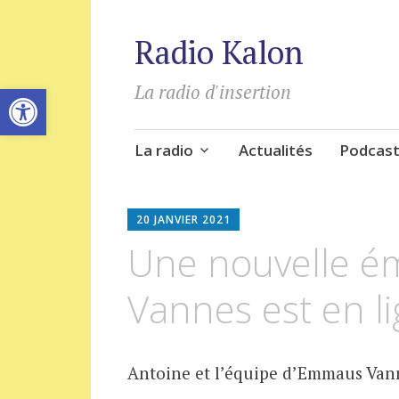
Radio Kalon
Ouvrir la barre d’outils
La radio d'insertion
Aller
La radio
Actualités
Podcas
au
contenu
principal
20 JANVIER 2021
Une nouvelle é
Vannes est en li
Antoine et l’équipe d’Emmaus Van