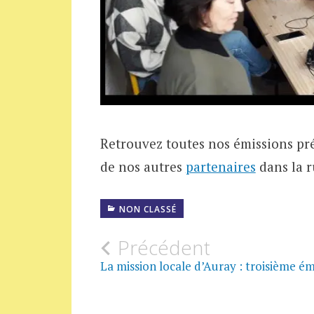
Retrouvez toutes nos émissions p
de nos autres
partenaires
dans la 
NON CLASSÉ
Navigation
Précédent
La mission locale d’Auray : troisième ém
des