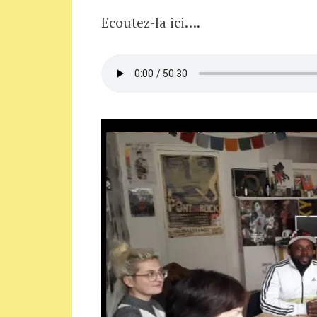
Ecoutez-la ici….