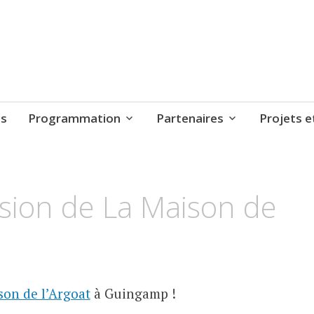
ts
Programmation
Partenaires
Projets e
sion de La Maison de
son de l’Argoat
à Guingamp !