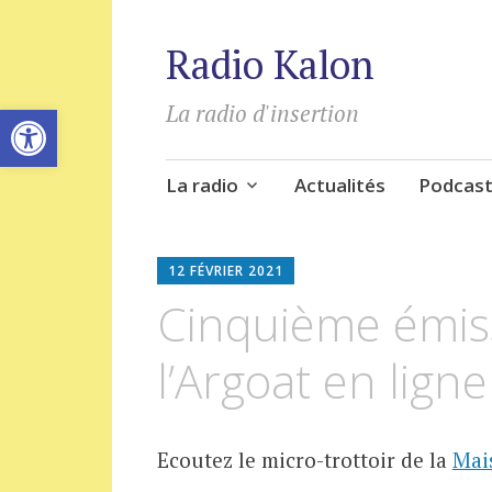
Radio Kalon
Ouvrir la barre d’outils
La radio d'insertion
Aller
La radio
Actualités
Podcas
au
contenu
principal
12 FÉVRIER 2021
Cinquième émis
l’Argoat en ligne
Ecoutez le micro-trottoir de la
Mai