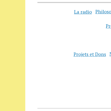
La radio
Philos
P
Projets et Dons