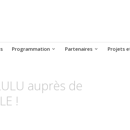
ts
Programmation
Partenaires
Projets e
 LULU auprès de
LE !