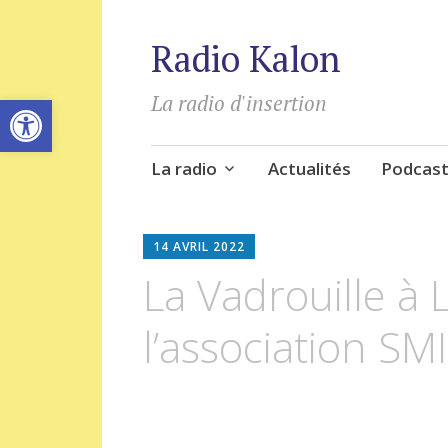
Radio Kalon
Ouvrir la barre d’outils
La radio d'insertion
Aller
La radio
Actualités
Podcas
au
contenu
principal
14 AVRIL 2022
La Vadrouille à
l’association SMI