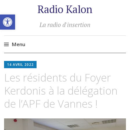
Radio Kalon
Ouvrir la barre d’outils
La radio d'insertion
Menu
Aller
au
14 AVRIL 2022
contenu
Les résidents du Foyer
principal
Kerdonis à la délégation
de l’APF de Vannes !