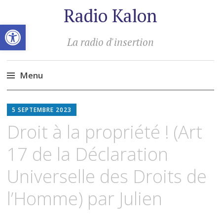
Radio Kalon
Ouvrir la barre d’outils
La radio d'insertion
Menu
Aller
au
5 SEPTEMBRE 2023
contenu
Droit à la propriété ! (Art
principal
17 de la Déclaration
Universelle des Droits de
l’Homme) par Julien