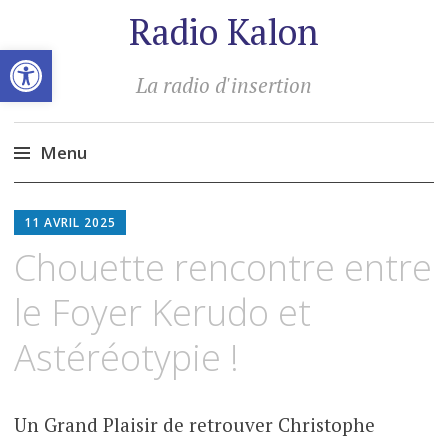
Radio Kalon
Ouvrir la barre d’outils
La radio d'insertion
Menu
Aller
au
11 AVRIL 2025
contenu
Chouette rencontre entre
principal
le Foyer Kerudo et
Astéréotypie !
Un Grand Plaisir de retrouver Christophe