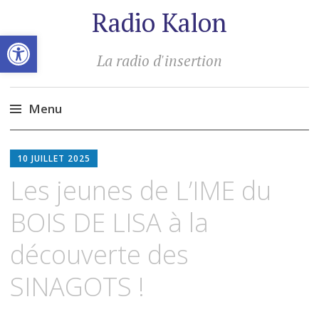
Radio Kalon
Ouvrir la barre d’outils
La radio d'insertion
Menu
Aller
au
10 JUILLET 2025
contenu
Les jeunes de L’IME du
principal
BOIS DE LISA à la
découverte des
SINAGOTS !